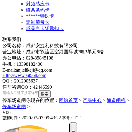
射频感应卡
磁条条码卡
******特殊卡
定制腕带卡
成品白卡钥匙扣卡
联系我们
公司名称：成都安捷利科技有限公司
营业地址：成都市双流区空港国际城7幢3单元8楼
办公电话：028-85845108
手机：13398182400
E-mail:anjielikeji@qq.com
Http://www.ajl568.com
QQ：2012005637
售前咨询QQ：42446590
停车场道闸
你现在的位置：
网站首页
>
产品中心
>
通道闸机
>
停车场道闸
>
V06
2020-07-07 09:43:22
T
|
T
更新时间：
字号：