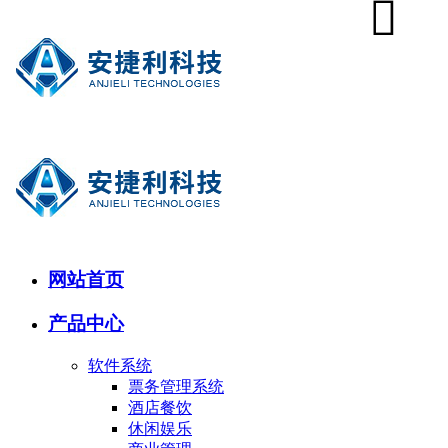
网站首页
产品中心
软件系统
票务管理系统
酒店餐饮
休闲娱乐