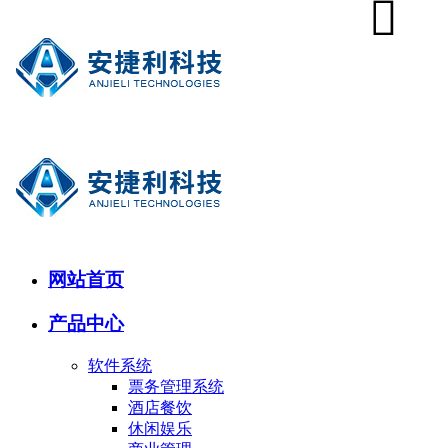
网站首页
产品中心
软件系统
票务管理系统
酒店餐饮
休闲娱乐