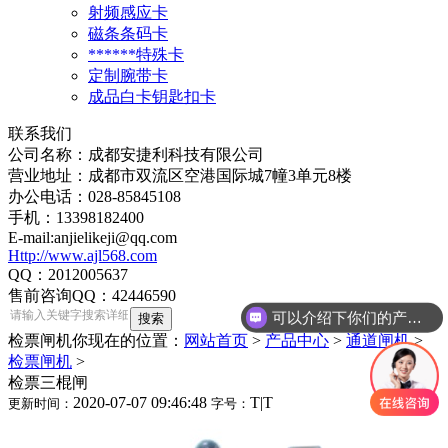
射频感应卡
磁条条码卡
******特殊卡
定制腕带卡
成品白卡钥匙扣卡
联系我们
公司名称：成都安捷利科技有限公司
营业地址：成都市双流区空港国际城7幢3单元8楼
办公电话：028-85845108
手机：13398182400
E-mail:anjielikeji@qq.com
Http://www.ajl568.com
QQ：2012005637
售前咨询QQ：42446590
可以介绍下你们的产品么
检票闸机
你现在的位置：
网站首页
>
产品中心
>
通道闸机
>
检票闸机
>
检票三棍闸
2020-07-07 09:46:48
T
|
T
更新时间：
字号：