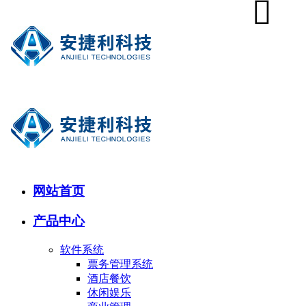
网站首页
产品中心
软件系统
票务管理系统
酒店餐饮
休闲娱乐