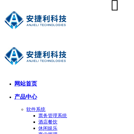
网站首页
产品中心
软件系统
票务管理系统
酒店餐饮
休闲娱乐